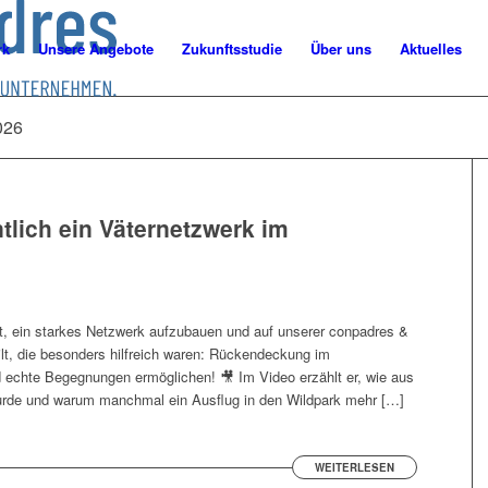
rk
Unsere Angebote
Zukunftsstudie
Über uns
Aktuelles
026
tlich ein Väternetzwerk im
rkt, ein starkes Netzwerk aufzubauen und auf unserer conpadres &
lt, die besonders hilfreich waren: Rückendeckung im
 echte Begegnungen ermöglichen! 🎥 Im Video erzählt er, wie aus
urde und warum manchmal ein Ausflug in den Wildpark mehr […]
WEITERLESEN