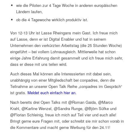
wie die Piloten zur 4 Tage Woche in anderen europäischen
Ländern laufen,
ob die 4 Tagewoche wirklich produktiv ist.
Von 12-13 Uhr ist Lasse Rheingans mein Gast. Ich freue mich
auf Lasse, denn er ist Digital Enabler und hat in seinem
Unternehmen den verkürzten Arbeitstag (die 25 Stunden Woche)
eingeführt – bei vollem Lohnausgleich. Mittlerweile hat schon
einige Jahre Erfahrung damit gesammelt und ich freue mich sehr,
dass er diese mit uns teilen wird.
Auch dieses Mal können alle Interessierten mit dabei sein,
unabhängig von einer Mitgliedschaft bei conpadres, denn die
Teilnahme an unserer Open Talk Reihe „conpadres im Gespräch“
ist gratis.
Meldet euch einfach hier an.
Nach bereits drei Open Talks mit @Roman Gaida, @Marco
Krahl, @Karline Wenzel, @Sandra Runge, @Björn Süfke und
@Florian Schleinig, freue ich mich auf Teil vier und euch alle!
Bringt gerne eure Fragen mit, oder schreibt sie mir schon vorab in
die Kommentare und macht gerne Werbung für den 24.11!