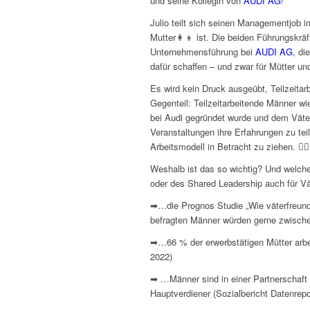
und seine Kollegin von
AUDI AG
!
Julio teilt sich seinen Managementjob 
Mutter👩‍👦 ist. Die beiden Führungskrä
Unternehmensführung bei
AUDI AG
, di
dafür schaffen – und zwar für Mütter und
Es wird kein Druck ausgeübt, Teilzeita
Gegenteil: Teilzeitarbeitende Männer wie 
bei Audi gegründet wurde und dem Väter
Veranstaltungen ihre Erfahrungen zu te
Arbeitsmodell in Betracht zu ziehen. 🙋🏼‍
Weshalb ist das so wichtig? Und welch
oder des Shared Leadership auch für Vä
➡…die Prognos Studie „Wie väterfreundli
befragten Männer würden gerne zwischen 
➡…66 % der erwerbstätigen Mütter arbei
2022)
➡ …Männer sind in einer Partnerschaft 
Hauptverdiener (Sozialbericht Datenrepo