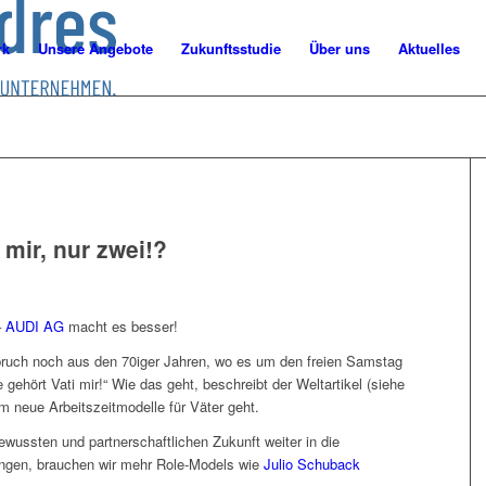
rk
Unsere Angebote
Zukunftsstudie
Über uns
Aktuelles
 mir, nur zwei!?
–
AUDI AG
macht es besser!
Spruch noch aus den 70iger Jahren, wo es um den freien Samstag
gehört Vati mir!“ Wie das geht, beschreibt der Weltartikel (siehe
 neue Arbeitszeitmodelle für Väter geht.
wussten und partnerschaftlichen Zukunft weiter in die
ingen, brauchen wir mehr Role-Models wie
Julio Schuback