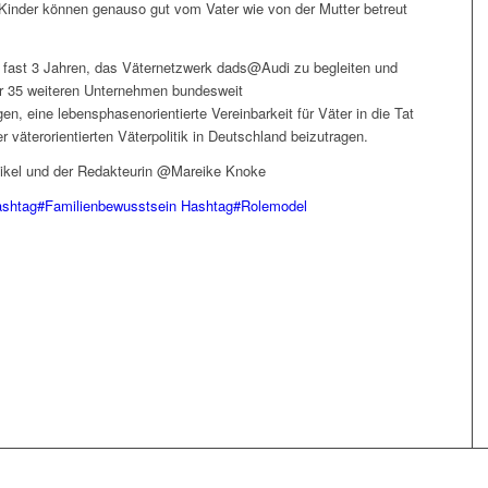
e Kinder können genauso gut vom Vater wie von der Mutter betreut
t fast 3 Jahren, das Väternetzwerk dads@Audi zu begleiten und
ber 35 weiteren Unternehmen bundesweit
, eine lebensphasenorientierte Vereinbarkeit für Väter in die Tat
 väterorientierten Väterpolitik in Deutschland beizutragen.
tikel und der Redakteurin @Mareike Knoke
shtag
#
Familienbewusstsein
Hashtag
#
Rolemodel