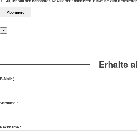
Ja, ich will den conpadres Newsletter abonnieren. Hinweise zum Newslette
×
Erhalte 
E-Mail:
*
Vorname
*
Nachname
*