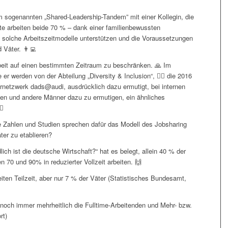
im sogenannten „Shared-Leadership-Tandem” mit einer Kollegin, die
fte arbeiten beide 70 % – dank einer familienbewussten
e solche Arbeitszeitmodelle unterstützen und die Voraussetzungen
 Väter. 👨‍💻
rbeit auf einen bestimmten Zeitraum zu beschränken. 🙏 Im
er werden von der Abteilung „Diversity & Inclusion“, 🏳️‍🌈 die 2016
netzwerk dads@audi, ausdrücklich dazu ermutigt, bei internen
ilen und andere Männer dazu zu ermutigen, ein ähnliches
♂️
e Zahlen und Studien sprechen dafür das Modell des Jobsharing
ter zu etablieren?
ch ist die deutsche Wirtschaft?“ hat es belegt, allein 40 % der
70 und 90% in reduzierter Vollzeit arbeiten. 🙌
ten Teilzeit, aber nur 7 % der Väter (Statistisches Bundesamt,
noch immer mehrheitlich die Fulltime-Arbeitenden und Mehr- bzw.
rt)