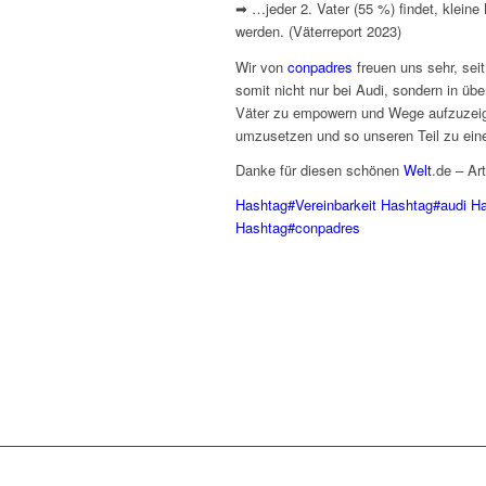
➡ …jeder 2. Vater (55 %) findet, klein
werden. (Väterreport 2023)
Wir von
conpadres
freuen uns sehr, sei
somit nicht nur bei Audi, sondern in ü
Väter zu empowern und Wege aufzuzeigen
umzusetzen und so unseren Teil zu einer
Danke für diesen schönen
Welt
.de – Ar
Hashtag
#
Vereinbarkeit
Hashtag
#
audi
Ha
Hashtag
#
conpadres