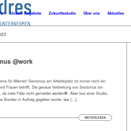
rk
Unsere Angebote
Zukunftsstudie
Über uns
Aktuelles
023
ismus @work
ema für Männer! Sexismus am Arbeitsplatz ist immer noch ein
und Frauen betrifft. Die genaue Verbreitung von Sexismus am
n, da viele Fälle nicht gemeldet werden🛑. Aber laut einer Studie,
 des Bundes in Auftrag gegeben wurde, war […]
WEITERLESEN