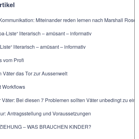
rtikel
 Kommunikation: Miteinander reden lernen nach Marshall Rose
pa-Liste“ literarisch – amüsant – informativ
Liste“ literarisch – amüsant – informativ
s vom Profi
n Väter das Tor zur Aussenwelt
t Workflows
r Väter: Bei diesen 7 Problemen sollten Väter unbedingt zu e
Kur: Antragsstellung und Voraussetzungen
ZIEHUNG – WAS BRAUCHEN KINDER?