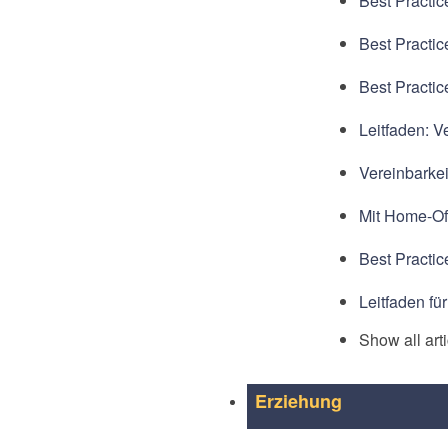
Best Practic
Best Practic
Best Practic
Leitfaden: V
Vereinbarkei
Mit Home-Off
Best Practice
Leitfaden fü
Show all art
Erziehung