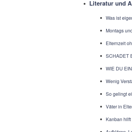
Literatur und A
Was ist eige
Montags und 
Elternzeit o
SCHADET 
WIE DU EI
Wenig Verst
So gelingt e
Väter in Elt
Kanban hilf
Aufklären, 