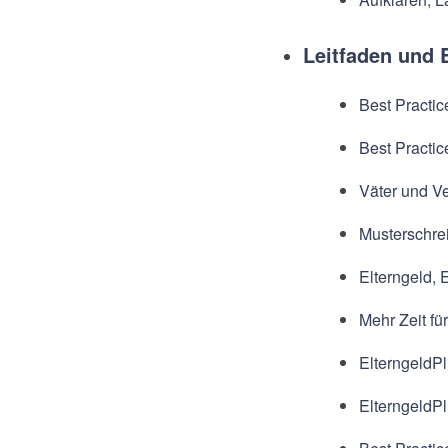
Leitfaden und 
Best Practi
Best Practic
Väter und Ve
Musterschrei
Elterngeld, 
Mehr Zeit fü
ElterngeldPl
ElterngeldPl