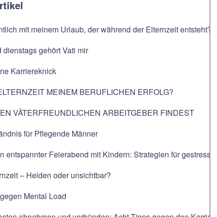
rtikel
ntlich mit meinem Urlaub, der während der Elternzeit entsteht?
dienstags gehört Vati mir
hne Karriereknick
ELTERNZEIT MEINEM BERUFLICHEN ERFOLG?
NEN VÄTERFREUNDLICHEN ARBEITGEBER FINDEST
ändnis für Pflegende Männer
in entspannter Feierabend mit Kindern: Strategien für gestresste
ernzeit – Helden oder unsichtbar?
t gegen Mental Load
Lasten abnehmen und verbünden: Acht Tipps gegen den Karriere