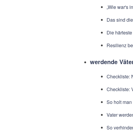
„Wie war's i
Das sind die
Die härteste
Resilienz be
werdende Väte
Checkliste: 
Checkliste: 
So holt man 
Vater werde
So verhinder