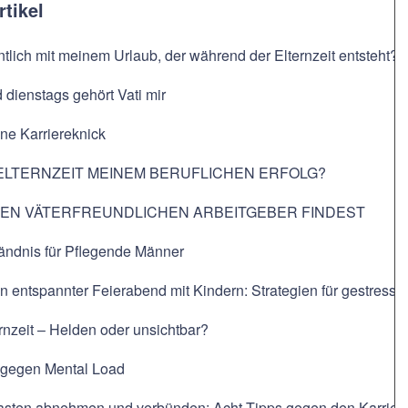
rtikel
ntlich mit meinem Urlaub, der während der Elternzeit entsteht?
dienstags gehört Vati mir
hne Karriereknick
ELTERNZEIT MEINEM BERUFLICHEN ERFOLG?
NEN VÄTERFREUNDLICHEN ARBEITGEBER FINDEST
ändnis für Pflegende Männer
in entspannter Feierabend mit Kindern: Strategien für gestresste
ernzeit – Helden oder unsichtbar?
t gegen Mental Load
Lasten abnehmen und verbünden: Acht Tipps gegen den Karriere