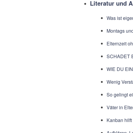
Literatur und A
Was ist eige
Montags und 
Elternzeit o
SCHADET 
WIE DU EI
Wenig Verst
So gelingt e
Väter in Elt
Kanban hilf
Aufklären, 