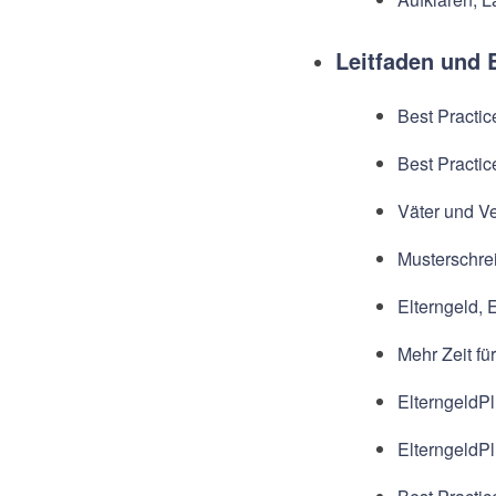
Leitfaden und 
Best Practi
Best Practic
Väter und Ve
Musterschrei
Elterngeld, 
Mehr Zeit fü
ElterngeldPl
ElterngeldPl