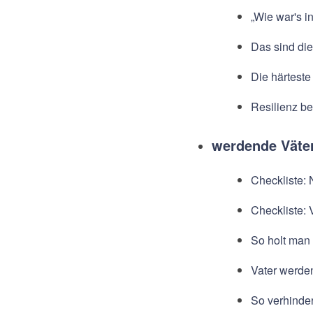
„Wie war's i
Das sind die
Die härteste
Resilienz be
werdende Väte
Checkliste: 
Checkliste: 
So holt man 
Vater werde
So verhinder