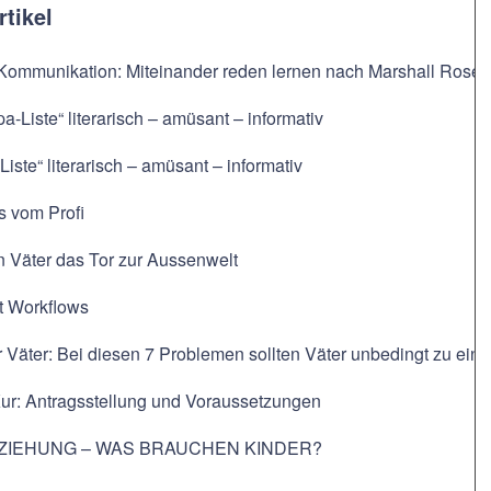
rtikel
 Kommunikation: Miteinander reden lernen nach Marshall Rose
pa-Liste“ literarisch – amüsant – informativ
Liste“ literarisch – amüsant – informativ
s vom Profi
n Väter das Tor zur Aussenwelt
t Workflows
r Väter: Bei diesen 7 Problemen sollten Väter unbedingt zu e
Kur: Antragsstellung und Voraussetzungen
ZIEHUNG – WAS BRAUCHEN KINDER?