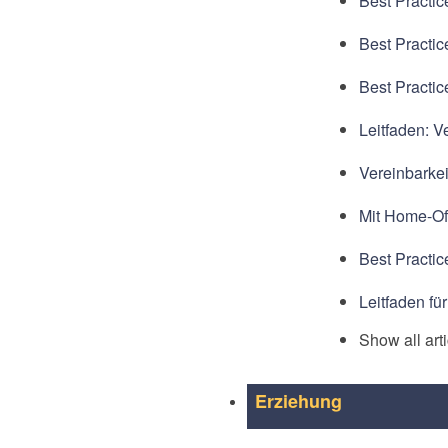
Best Practic
Best Practic
Best Practic
Leitfaden: V
Vereinbarkei
Mit Home-Off
Best Practice
Leitfaden fü
Show all art
Erziehung