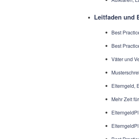
Leitfaden und 
Best Practi
Best Practic
Väter und Ve
Musterschrei
Elterngeld, 
Mehr Zeit fü
ElterngeldPl
ElterngeldPl