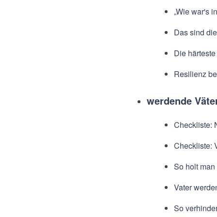
„Wie war's i
Das sind die
Die härteste
Resilienz be
werdende Väte
Checkliste: 
Checkliste: 
So holt man 
Vater werde
So verhinder