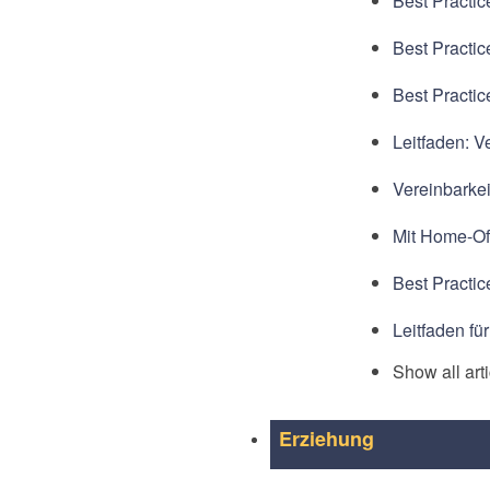
Best Practic
Best Practic
Best Practic
Leitfaden: V
Vereinbarkei
Mit Home-Off
Best Practice
Leitfaden fü
Show all art
Erziehung