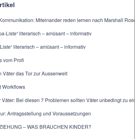
rtikel
 Kommunikation: Miteinander reden lernen nach Marshall Rose
pa-Liste“ literarisch – amüsant – informativ
Liste“ literarisch – amüsant – informativ
s vom Profi
n Väter das Tor zur Aussenwelt
t Workflows
r Väter: Bei diesen 7 Problemen sollten Väter unbedingt zu e
Kur: Antragsstellung und Voraussetzungen
ZIEHUNG – WAS BRAUCHEN KINDER?