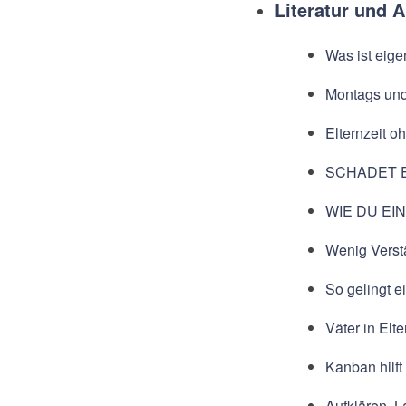
Literatur und A
Was ist eige
Montags und 
Elternzeit o
SCHADET 
WIE DU EI
Wenig Verst
So gelingt e
Väter in Elt
Kanban hilf
Aufklären, 