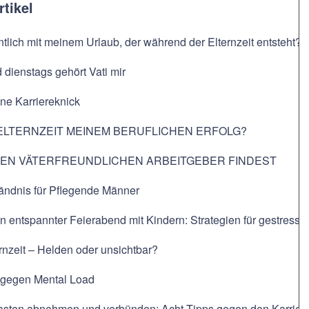
rtikel
ntlich mit meinem Urlaub, der während der Elternzeit entsteht?
dienstags gehört Vati mir
hne Karriereknick
ELTERNZEIT MEINEM BERUFLICHEN ERFOLG?
NEN VÄTERFREUNDLICHEN ARBEITGEBER FINDEST
ändnis für Pflegende Männer
in entspannter Feierabend mit Kindern: Strategien für gestresste
ernzeit – Helden oder unsichtbar?
t gegen Mental Load
Lasten abnehmen und verbünden: Acht Tipps gegen den Karriere