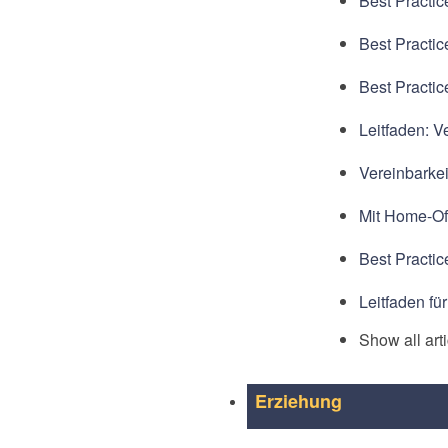
Best Practic
Best Practic
Best Practic
Leitfaden: V
Vereinbarkei
Mit Home-Off
Best Practice
Leitfaden fü
Show all art
Erziehung