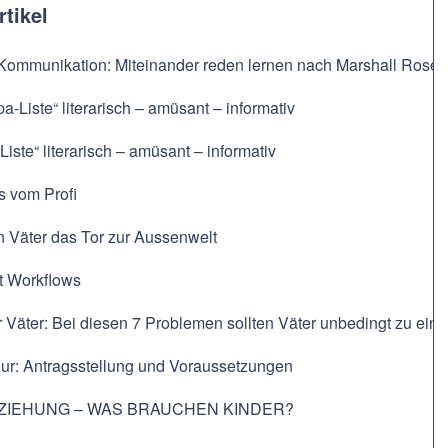
rtikel
 Kommunikation: Miteinander reden lernen nach Marshall Rose
pa-Liste“ literarisch – amüsant – informativ
Liste“ literarisch – amüsant – informativ
s vom Profi
n Väter das Tor zur Aussenwelt
t Workflows
r Väter: Bei diesen 7 Problemen sollten Väter unbedingt zu e
Kur: Antragsstellung und Voraussetzungen
ZIEHUNG – WAS BRAUCHEN KINDER?