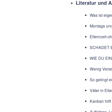
Literatur und A
Was ist eige
Montags und 
Elternzeit o
SCHADET 
WIE DU EI
Wenig Verst
So gelingt e
Väter in Elt
Kanban hilf
Aufklären, 