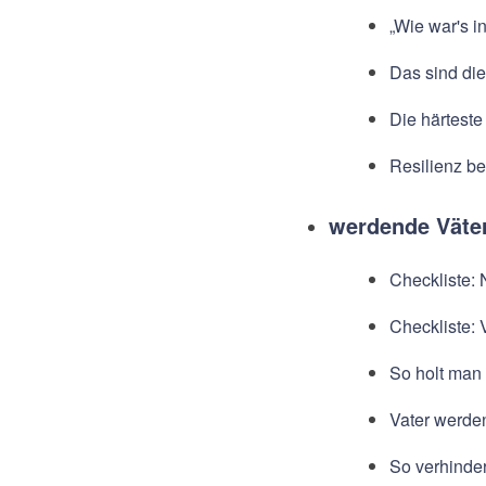
„Wie war's i
Das sind die
Die härteste
Resilienz be
werdende Väte
Checkliste: 
Checkliste: 
So holt man 
Vater werde
So verhinder