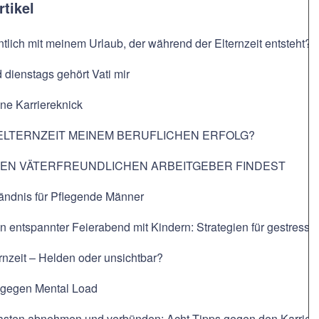
rtikel
ntlich mit meinem Urlaub, der während der Elternzeit entsteht?
dienstags gehört Vati mir
hne Karriereknick
ELTERNZEIT MEINEM BERUFLICHEN ERFOLG?
NEN VÄTERFREUNDLICHEN ARBEITGEBER FINDEST
ändnis für Pflegende Männer
in entspannter Feierabend mit Kindern: Strategien für gestresste
ernzeit – Helden oder unsichtbar?
t gegen Mental Load
Lasten abnehmen und verbünden: Acht Tipps gegen den Karriere