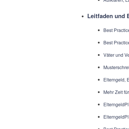
Leitfaden und 
Best Practi
Best Practic
Väter und Ve
Musterschrei
Elterngeld, 
Mehr Zeit fü
ElterngeldPl
ElterngeldPl