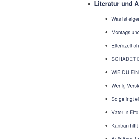
Literatur und A
Was ist eige
Montags und 
Elternzeit o
SCHADET 
WIE DU EI
Wenig Verst
So gelingt e
Väter in Elt
Kanban hilf
Aufklären, 