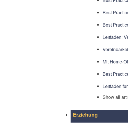
Best Practic
Best Practic
Best Practic
Leitfaden: V
Vereinbarkei
Mit Home-Off
Best Practice
Leitfaden fü
Show all art
Erziehung