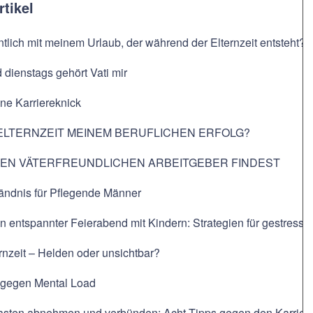
rtikel
ntlich mit meinem Urlaub, der während der Elternzeit entsteht?
dienstags gehört Vati mir
hne Karriereknick
ELTERNZEIT MEINEM BERUFLICHEN ERFOLG?
NEN VÄTERFREUNDLICHEN ARBEITGEBER FINDEST
ändnis für Pflegende Männer
in entspannter Feierabend mit Kindern: Strategien für gestresste
ernzeit – Helden oder unsichtbar?
t gegen Mental Load
Lasten abnehmen und verbünden: Acht Tipps gegen den Karriere