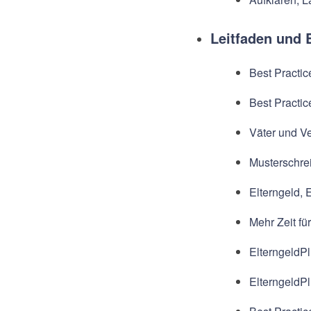
Leitfaden und 
Best Practi
Best Practic
Väter und Ve
Musterschrei
Elterngeld, 
Mehr Zeit fü
ElterngeldPl
ElterngeldPl