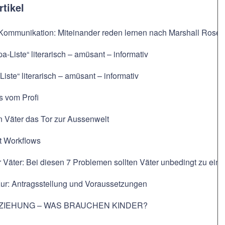
rtikel
 Kommunikation: Miteinander reden lernen nach Marshall Rose
pa-Liste“ literarisch – amüsant – informativ
Liste“ literarisch – amüsant – informativ
s vom Profi
n Väter das Tor zur Aussenwelt
t Workflows
r Väter: Bei diesen 7 Problemen sollten Väter unbedingt zu e
Kur: Antragsstellung und Voraussetzungen
ZIEHUNG – WAS BRAUCHEN KINDER?