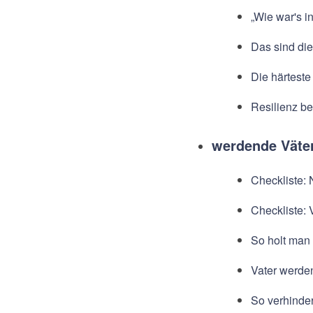
„Wie war's i
Das sind die
Die härteste
Resilienz be
werdende Väte
Checkliste: 
Checkliste: 
So holt man 
Vater werde
So verhinder